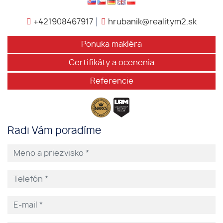
+421908467917
hrubanik@realitym2.sk
Ponuka makléra
Certifikáty a ocenenia
Referencie
Radi Vám poradíme