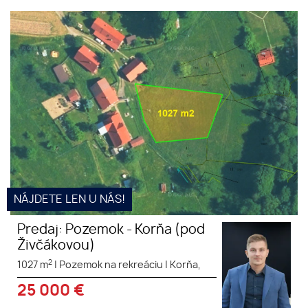
Predaj: Pozemok - Korňa (pod
Živčákovou)
NÁJDETE LEN U NÁS!
Predaj: Pozemok - Korňa (pod
Živčákovou)
2
1027 m
|
Pozemok na rekreáciu
|
Korňa,
25 000
€