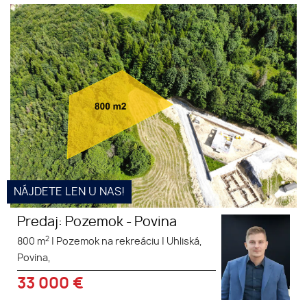
Predaj: Pozemok - Povina
NÁJDETE LEN U NAS!
Predaj: Pozemok - Povina
2
800 m
|
Pozemok na rekreáciu
|
Uhliská,
Povina,
33 000
€