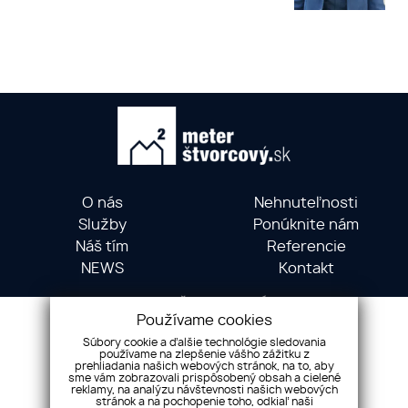
O nás
Nehnuteľnosti
Služby
Ponúknite nám
Náš tím
Referencie
NEWS
Kontakt
METER ŠTVORCOVÝ ©
Používame cookies
Hollého 5, 01001 Žilina
Súbory cookie a ďalšie technológie sledovania
+421 903 735 556
používame na zlepšenie vášho zážitku z
prehliadania našich webových stránok, na to, aby
info@meterstvorcovy.sk
sme vám zobrazovali prispôsobený obsah a cielené
reklamy, na analýzu návštevnosti našich webových
stránok a na pochopenie toho, odkiaľ naši