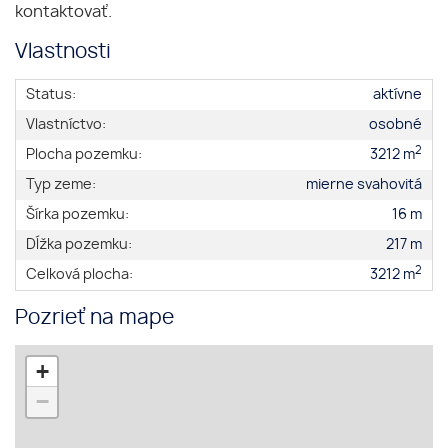
kontaktovať.
Vlastnosti
Status:
aktívne
Vlastníctvo:
osobné
2
Plocha pozemku:
3212 m
Typ zeme:
mierne svahovitá
Šírka pozemku:
16 m
Dĺžka pozemku:
217 m
2
Celková plocha:
3212 m
Pozrieť na mape
+
−