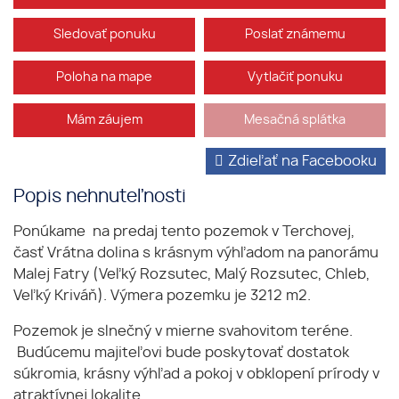
Sledovať ponuku
Poslať známemu
Poloha na mape
Vytlačiť ponuku
Mám záujem
Mesačná splátka
Zdieľať na Facebooku
Popis nehnuteľnosti
Ponúkame na predaj tento pozemok v Terchovej,
časť Vrátna dolina s krásnym výhľadom na panorámu
Malej Fatry (Veľký Rozsutec, Malý Rozsutec, Chleb,
Veľký Kriváň). Výmera pozemku je 3212 m2.
Pozemok je slnečný v mierne svahovitom teréne.
Budúcemu majiteľovi bude poskytovať dostatok
súkromia, krásny výhľad a pokoj v obklopení prírody v
atraktívnej lokalite.