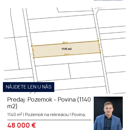
Predaj: Pozemok – Povina (1140
m2)
NÁJDETE LEN U NÁS
Predaj: Pozemok – Povina (1140
m2)
2
1140 m
|
Pozemok na rekreáciu
|
Povina,
48 000
€