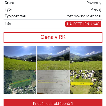
Druh:
Pozemky
Typ:
Predaj
Typ pozemku:
Pozemok na rekreáciu
Iné:
NÁJDETE LEN U NÁS
Cena v RK
Pridať medzi obľúbené