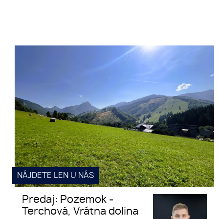
Predaj: Pozemok - Terchová, Vrátna
dolina
NÁJDETE LEN U NÁS
Predaj: Pozemok -
Terchová, Vrátna dolina