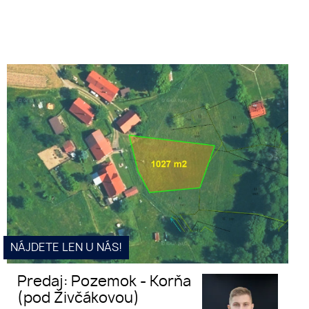
Predaj: Pozemok - Korňa (pod
Živčákovou)
NÁJDETE LEN U NÁS!
Predaj: Pozemok - Korňa
(pod Živčákovou)