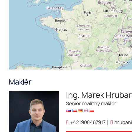
Maklér
Ing. Marek Hruban
Senior realitný maklér
+421908467917
hrubani