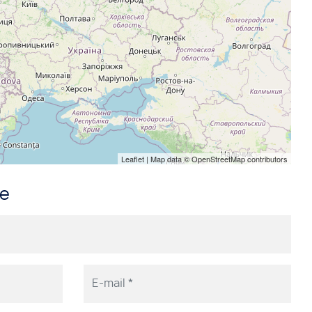
Leaflet
| Map data ©
OpenStreetMap
contributors
me