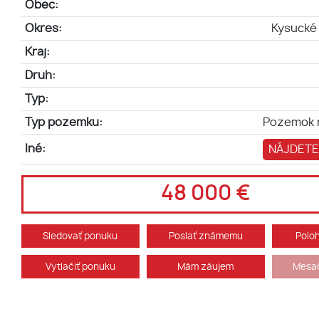
Obec:
Okres:
Kysucké
Kraj:
Druh:
Typ:
Typ pozemku:
Pozemok n
Iné:
NÁJDETE
48 000 €
Sledovať ponuku
Poslať známemu
Polo
Vytlačiť ponuku
Mám záujem
Mesač