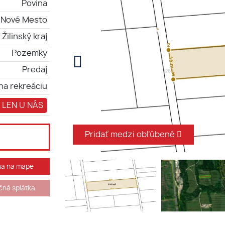
Povina
 Nové Mesto
Žilinský kraj
Pozemky
Predaj
a rekreáciu
 LEN U NÁS
Pridať medzi obľúbené
ha na mape
ná splátka