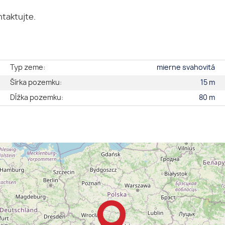
taktujte.
e
Typ zeme:
mierne svahovitá
é
Šírka pozemku:
15 m
2
Dĺžka pozemku:
80 m