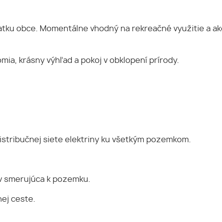
tku obce. Momentálne vhodný na rekreačné využitie a ako
a, krásny výhľad a pokoj v obklopení prírody.
distribučnej siete elektriny ku všetkým pozemkom.
v smerujúca k pozemku.
ej ceste.