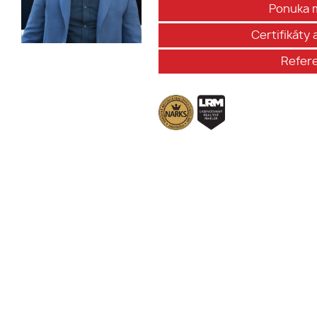
Ponuka 
Certifikáty
Refer