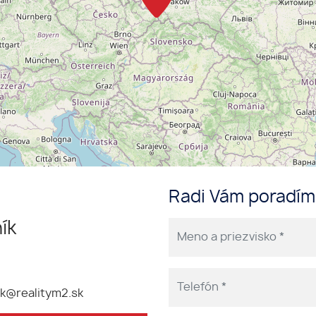
Radi Vám poradí
ík
k@realitym2.sk