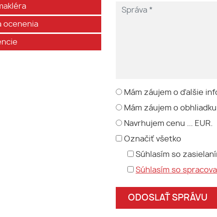
makléra
 a ocenenia
encie
Mám záujem o ďalšie inf
Mám záujem o obhliadku
Navrhujem cenu ... EUR.
Označiť všetko
Súhlasím so zasielan
Súhlasím so spracov