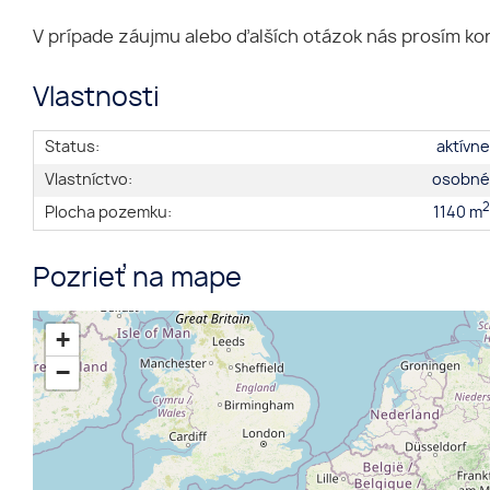
V prípade záujmu alebo ďalších otázok nás prosím kon
Vlastnosti
Status:
aktívn
Vlastníctvo:
osobn
Plocha pozemku:
1140 m
Pozrieť na mape
+
−