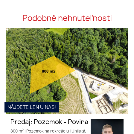
Podobné nehnuteľnosti
Predaj: Pozemok - Povina
NÁJDETE LEN U NAS!
Predaj: Pozemok - Povina
2
800 m
|
Pozemok na rekreáciu
|
Uhliská,