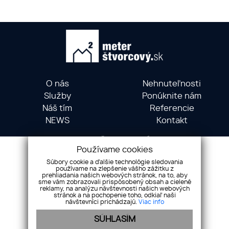
O nás
Nehnuteľnosti
Služby
Ponúknite nám
Náš tím
Referencie
NEWS
Kontakt
METER ŠTVORCOVÝ ©
Používame cookies
Hollého 5, 01001 Žilina
Súbory cookie a ďalšie technológie sledovania
+421 903 735 556
používame na zlepšenie vášho zážitku z
prehliadania našich webových stránok, na to, aby
info@meterstvorcovy.sk
sme vám zobrazovali prispôsobený obsah a cielené
reklamy, na analýzu návštevnosti našich webových
stránok a na pochopenie toho, odkiaľ naši
návštevníci prichádzajú.
Viac info
Pridajte si nás
SÚHLASÍM