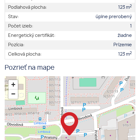
2
Podlahová plocha:
123 m
Stav:
úplne prerobený
Počet izieb:
1
Energetický certifikát:
žiadne
Pozícia:
Prízemie
2
Celková plocha:
123 m
Pozrieť na mape
+
−