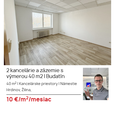
výbornou dopravnou
dostupnosťou vám ponúkame
40 m² kancelárskych priestorov.
2 kancelárie a zázemie s
výmerou 40 m2 | Budatín
2
40 m
|
Kancelárske priestory
|
Námestie
Hrdinov, Žilina,
2
10
€/m
/mesiac