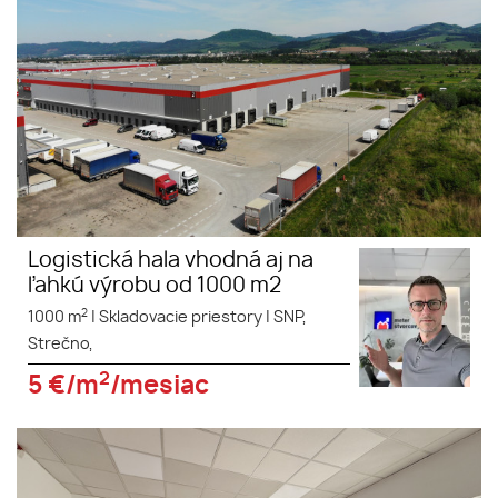
priestorových kapacít v
logistickom areáli v Strečne...
Logistická hala vhodná aj na
ľahkú výrobu od 1000 m2
2
1000 m
|
Skladovacie priestory
|
SNP,
Strečno,
2
5
€/m
/mesiac
Na strategickom mieste s
výbornou dopravnou