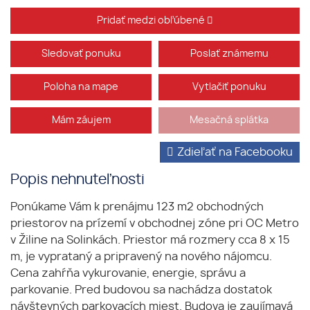
Pridať medzi obľúbené
Sledovať ponuku
Poslať známemu
Poloha na mape
Vytlačiť ponuku
Mám záujem
Mesačná splátka
Zdieľať na Facebooku
Popis nehnuteľnosti
Ponúkame Vám k prenájmu 123 m2 obchodných
priestorov na prízemí v obchodnej zóne pri OC Metro
v Žiline na Solinkách. Priestor má rozmery cca 8 x 15
m, je vyprataný a pripravený na nového nájomcu.
Cena zahŕňa vykurovanie, energie, správu a
parkovanie. Pred budovou sa nachádza dostatok
návštevných parkovacích miest. Budova je zaujímavá