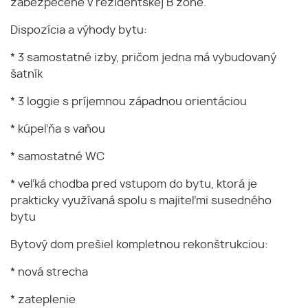
zabezpečené v rezidentskej B zóne.
Dispozícia a výhody bytu:
* 3 samostatné izby, pričom jedna má vybudovaný
šatník
* 3 loggie s príjemnou západnou orientáciou
* kúpeľňa s vaňou
* samostatné WC
* veľká chodba pred vstupom do bytu, ktorá je
prakticky využívaná spolu s majiteľmi susedného
bytu
Bytový dom prešiel kompletnou rekonštrukciou:
* nová strecha
* zateplenie