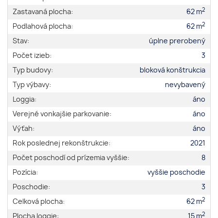
2
Zastavaná plocha:
62 m
2
Podlahová plocha:
62 m
Stav:
úplne prerobený
Počet izieb:
3
Typ budovy:
bloková konštrukcia
Typ výbavy:
nevybavený
Loggia:
áno
Verejné vonkajšie parkovanie:
áno
Výťah:
áno
Rok poslednej rekonštrukcie:
2021
Počet poschodí od prízemia vyššie:
8
Pozícia:
vyššie poschodie
Poschodie:
3
2
Celková plocha:
62 m
2
Plocha loggie:
15 m