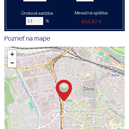
Mesačná splátka:
Úroková sadzba:
%
644.67 €
Pozrieť na mape
+
−