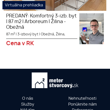
Virtuálna prehliadka
PREDANÝ: Komfortný 3-izb. byt
| 87 m2 | Arboreum | Žilina -
Obežná
2
87 m
|
3-izbový byt
|
Obežná, Žilina,
Cena v RK
O nás
Nehnuteľnosti
Služby
Ponúknite nám