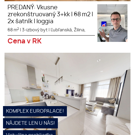
PREDANÝ: Vkusne
zrekonštruovaný 3+kk | 68 m2 |
2x šatník | loggia
2
68 m
|
3-izbový byt
|
Ľubľanská, Žilina,
Cena v RK
Ponúkame Vám veľmi pekný 3-
izb. mezonetový byt s výmerou
80 m2 plus veľká loggia s
výmerou 6 m2 v bytovom
komplexe Europalace...
KOMPLEX EUROPALACE!
NÁJDETE LEN U NÁS!