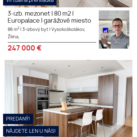
Virtuálna prehliadka
3-izb. mezonet | 80 m2 |
Europalace | garážové miesto
2
86 m
|
3-izbový byt
|
Vysokoškolákov,
Žilina,
247 000
€
Ak už máte pocit, že vám je v 2-
izbovom byte tesno, tento 3-
izbový byt na Obežnej ulici je
presne ten upgrade, ktorý
hľadáte.
PREDANÝ!
NÁJDETE LEN U NÁS!