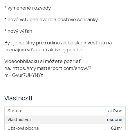
* vymenené rozvody
* nové vstupné dvere a poštové schránky
* nový výťah
Byt je ideálny pre rodinu alebo ako investícia na
prenájom vďaka atraktívnej polohe.
Videoobhliadku si môžete pozrieť
na: https://my.matterport.com/show/?
m=Gvur7UHYNYz
Vlastnosti
Status:
aktívne
Vlastníctvo:
osobné
2
Úžitková plocha:
62 m