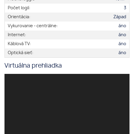
Počet logií:
3
Orientácia:
Západ
Vykurovanie - centrálne:
áno
Internet:
áno
Káblová TV:
áno
Optická sieť:
áno
Virtuálna prehliadka