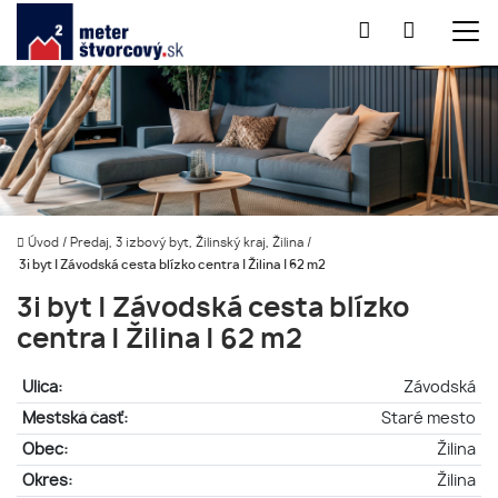
Úvod
/
Predaj, 3 izbový byt, Žilinský kraj, Žilina
/
3i byt | Závodská cesta blízko centra | Žilina | 62 m2
3i byt | Závodská cesta blízko
centra | Žilina | 62 m2
Ulica:
Závodská
Mestská časť:
Staré mesto
Obec:
Žilina
Okres:
Žilina