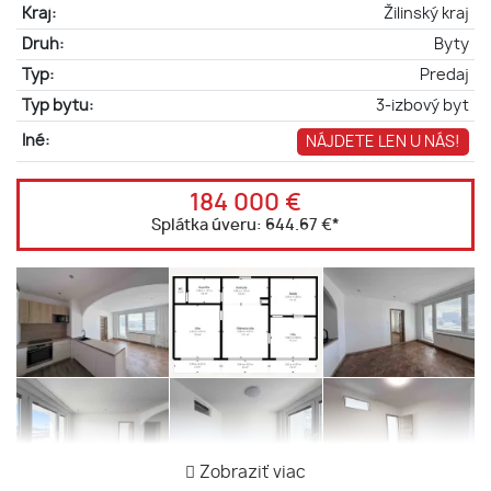
Kraj:
Žilinský kraj
Druh:
Byty
Typ:
Predaj
Typ bytu:
3-izbový byt
Iné:
NÁJDETE LEN U NÁS!
184 000 €
Splátka úveru:
644.67 €
*
Zobraziť viac