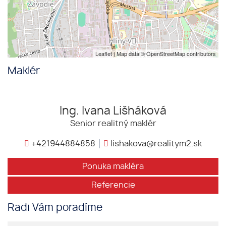
Leaflet
| Map data ©
OpenStreetMap
contributors
Maklér
Ing. Ivana Lišháková
Senior realitný maklér
+421944884858
lishakova@realitym2.sk
Ponuka makléra
Referencie
Radi Vám poradíme