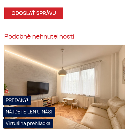
Podobné nehnuteľnosti
BYT JE PREDANÝ: Veľmi pekne
zrekonštruovaný 2i ktorého
prerábkou vznikol 3+kk. Byt má
dva šatníky, loggiu, nové
materiály a veľmi praktické
detaily.
PREDANÝ!
NÁJDETE LEN U NÁS!
Virtuálna prehliadka