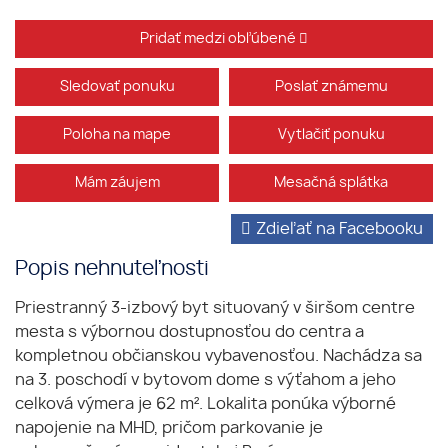
Pridať medzi obľúbené
Sledovať ponuku
Poslať známemu
Poloha na mape
Vytlačiť ponuku
Mám záujem
Mesačná splátka
Zdieľať na Facebooku
Popis nehnuteľnosti
Priestranný 3-izbový byt situovaný v širšom centre
mesta s výbornou dostupnosťou do centra a
kompletnou občianskou vybavenosťou. Nachádza sa
na 3. poschodí v bytovom dome s výťahom a jeho
celková výmera je 62 m². Lokalita ponúka výborné
napojenie na MHD, pričom parkovanie je