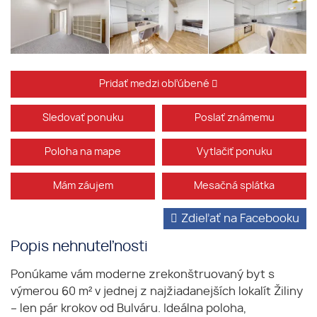
Pridať medzi obľúbené
Sledovať ponuku
Poslať známemu
Poloha na mape
Vytlačiť ponuku
Mám záujem
Mesačná splátka
Zdieľať na Facebooku
Popis nehnuteľnosti
Ponúkame vám moderne zrekonštruovaný byt s
výmerou 60 m² v jednej z najžiadanejších lokalít Žiliny
– len pár krokov od Bulváru. Ideálna poloha,