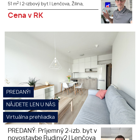
2
51 m
|
2-izbový byt
|
Lenčova, Žilina,
Cena v RK
PREDANÝ: 2-izb. byt na
Lenčovej ulici v Žiline v
obľúbenom komplexe Rudiny 2
PREDANÝ!
NÁJDETE LEN U NÁS
Virtuálna prehliadka
PREDANÝ: Príjemný 2-izb. byt v
novostavbe Rudiny2 | Lenčova