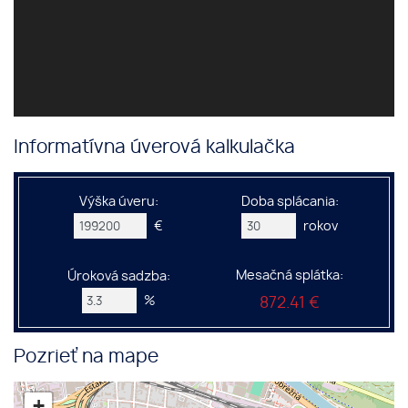
Informatívna úverová kalkulačka
Výška úveru:
Doba splácania:
€
rokov
Mesačná splátka:
Úroková sadzba:
%
872.41 €
Pozrieť na mape
+