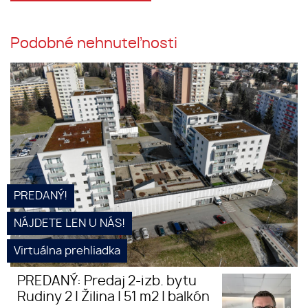
Podobné nehnuteľnosti
PREDANÝ: Predaj 2-izb. bytu v
novostavbe Rudiny II, Lenčova
ul. Žilina | 51 m2 vrátane
balkónu | kompletne zariadený
PREDANÝ!
NÁJDETE LEN U NÁS!
Virtuálna prehliadka
PREDANÝ: Predaj 2-izb. bytu
Rudiny 2 | Žilina | 51 m2 | balkón