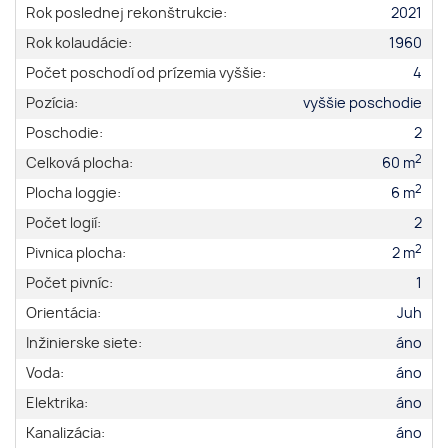
Rok poslednej rekonštrukcie:
2021
Rok kolaudácie:
1960
Počet poschodí od prízemia vyššie:
4
Pozícia:
vyššie poschodie
Poschodie:
2
2
Celková plocha:
60 m
2
Plocha loggie:
6 m
Počet logií:
2
2
Pivnica plocha:
2 m
Počet pivníc:
1
Orientácia:
Juh
Inžinierske siete:
áno
Voda:
áno
Elektrika:
áno
Kanalizácia:
áno