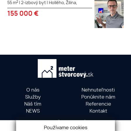
2
55 m
|
2-izbový byt
|
Hollého, Žilina,
155 000
€
O nás
Nehnuteľnosti
Služby
Ponúknite nám
Náš tím
Referencie
NEWS
Kontakt
METER ŠTVORCOVÝ ©
Používame cookies
Hollého 5, 01001 Žilina