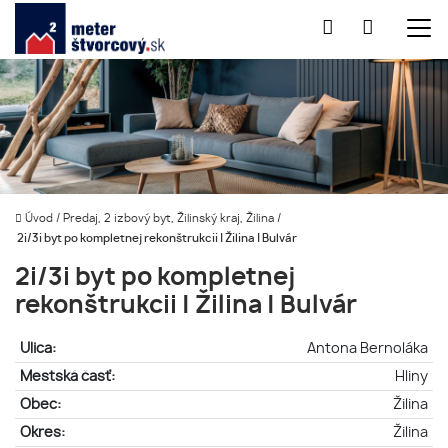
Úvod
/
Predaj, 2 izbový byt, Žilinský kraj, Žilina
/
2i/3i byt po kompletnej rekonštrukcii | Žilina | Bulvár
2i/3i byt po kompletnej
rekonštrukcii | Žilina | Bulvár
Ulica:
Antona Bernoláka
Mestská časť:
Hliny
Obec:
Žilina
Okres:
Žilina