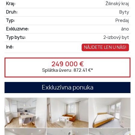
Kraj:
Žilinský kraj
Druh:
Byty
Typ:
Predaj
Exkluzívne:
áno
Typ bytu:
2-izbový byt
Iné:
NÁJDETE LEN U NÁS!
249 000 €
Splátka úveru:
872.41 €
*
Exkluzívna ponuka