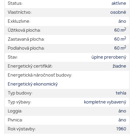
Status:
aktívne
Vlastníctvo:
osobné
Exkluzívne:
áno
2
Úžitková plocha:
60 m
2
Zastavaná plocha:
60 m
2
Podlahová plocha:
60 m
Stav:
úplne prerobený
Energetický certifikát:
žiadne
Energetická náročnosť budovy:
Energetický ekonomický
Typ budovy:
tehla
Typ výbavy:
kompletne vybavený
Loggia:
áno
Pivnica:
áno
Rok výstavby:
1960