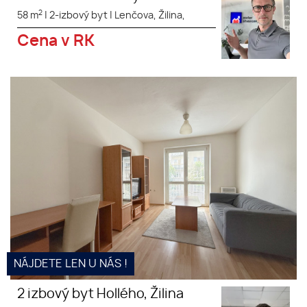
2
58 m
|
2-izbový byt
|
Lenčova, Žilina,
Cena v RK
Investičný byt v centre mesta
NÁJDETE LEN U NÁS !
2 izbový byt Hollého, Žilina