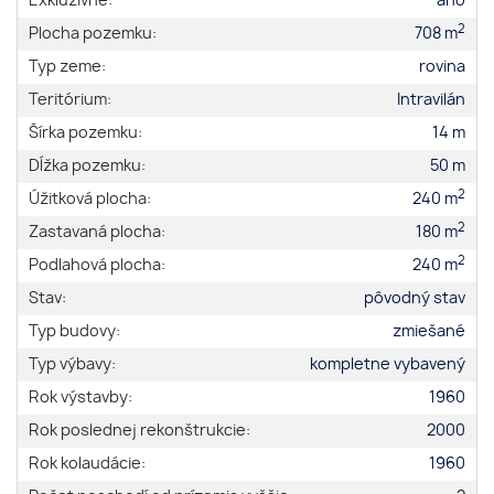
Exkluzívne:
áno
2
Plocha pozemku:
708 m
Typ zeme:
rovina
Teritórium:
Intravilán
Šírka pozemku:
14 m
Dĺžka pozemku:
50 m
2
Úžitková plocha:
240 m
2
Zastavaná plocha:
180 m
2
Podlahová plocha:
240 m
Stav:
pôvodný stav
Typ budovy:
zmiešané
Typ výbavy:
kompletne vybavený
Rok výstavby:
1960
Rok poslednej rekonštrukcie:
2000
Rok kolaudácie:
1960