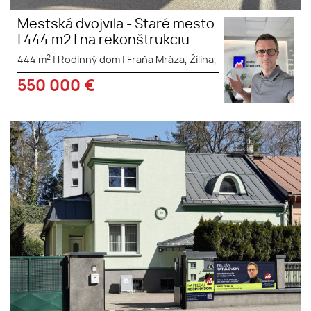
Mestská dvojvila - Staré mesto
| 444 m2 | na rekonštrukciu
2
444 m
|
Rodinný dom
|
Fraňa Mráza, Žilina,
550 000
€
V tesnej blízkosti Žilinskej
polikliniky predávame
polyfunkčnú vilu s pozemkom
1200 m2 a takmer 300 m2
úžitkovej plochy...