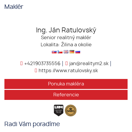
Maklér
Ing. Ján Ratulovský
Senior realitný maklér
Lokalita: Žilina a okolie
+421903735556
jan@realitym2.sk
https://www.ratulovsky.sk
Ponuka makléra
Referencie
Radi Vám poradíme