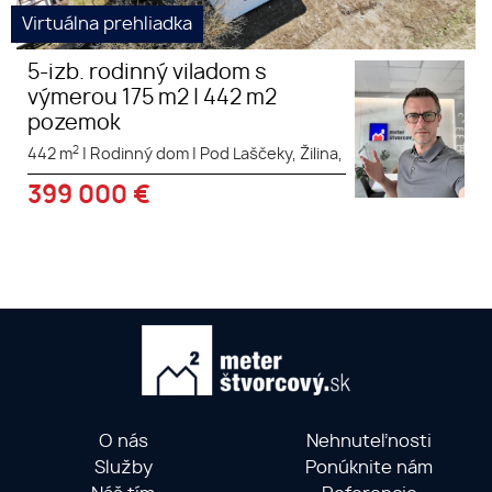
Virtuálna prehliadka
5-izb. rodinný viladom s
výmerou 175 m2 | 442 m2
pozemok
2
442 m
|
Rodinný dom
|
Pod Laščeky, Žilina,
399 000
€
O nás
Nehnuteľnosti
Služby
Ponúknite nám