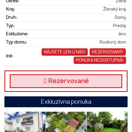
Okres:
Žilina
Kraj:
Žilinský kraj
Druh:
Domy
Typ:
Predaj
Exkluzívne:
áno
Typ domu:
Rodinný dom
NÁJDETE LEN U NÁS!
REZERVOVANÝ!
Iné:
PONUKA NEDOSTUPNÁ!
Rezervované
Exkluzívna ponuka