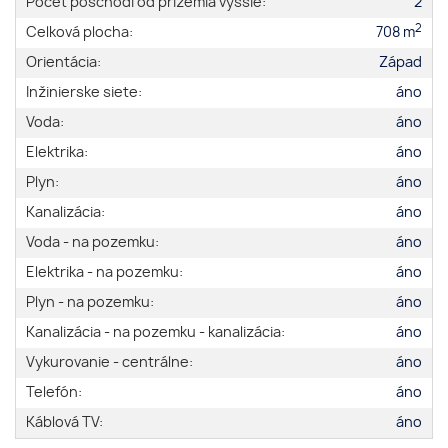
Počet poschodí od prízemia vyššie:
2
2
Celková plocha:
708 m
Orientácia:
Západ
Inžinierske siete:
áno
Voda:
áno
Elektrika:
áno
Plyn:
áno
Kanalizácia:
áno
Voda - na pozemku:
áno
Elektrika - na pozemku:
áno
Plyn - na pozemku:
áno
Kanalizácia - na pozemku - kanalizácia:
áno
Vykurovanie - centrálne:
áno
Telefón:
áno
Káblová TV:
áno