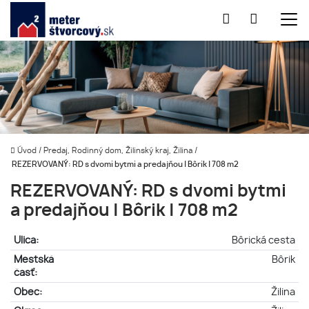
Úvod
/
Predaj, Rodinný dom, Žilinský kraj, Žilina
/
REZERVOVANÝ: RD s dvomi bytmi a predajňou | Bôrik | 708 m2
REZERVOVANÝ: RD s dvomi bytmi
a predajňou | Bôrik | 708 m2
Ulica:
Bôrická cesta
Mestská
Bôrik
časť:
Obec:
Žilina