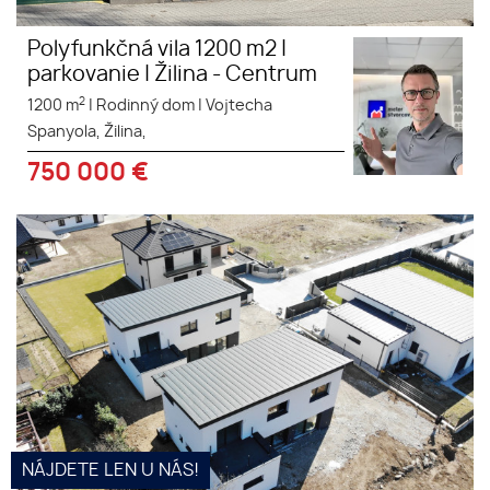
Polyfunkčná vila 1200 m2 |
parkovanie | Žilina - Centrum
2
1200 m
|
Rodinný dom
|
Vojtecha
Spanyola, Žilina,
750 000
€
Pripravili sme pre vás ponuku 5-
izbovej vily s výmerou úžitkovej
plochy 175 m2 vo výbornej
lokalite s dostupnosťou do 5
minút do centra mesta Žilina...
NÁJDETE LEN U NÁS!