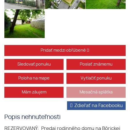
Pridať medzi obľúbené
Sledovať ponuku
Poslať známemu
Poloha na mape
Vytlačiť ponuku
Mám záujem
Mesačná splátka
Zdieľať na Facebooku
Popis nehnuteľnosti
REZERVOVANÝ: Predaj rodinného domu na Bôrickej