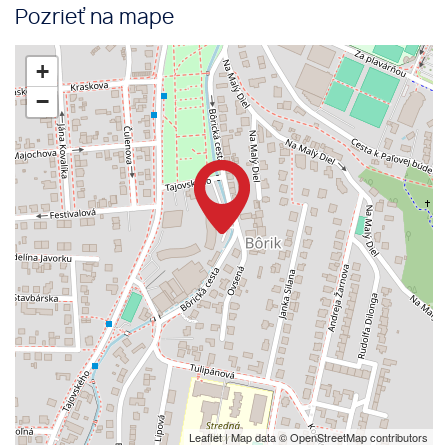
Pozrieť na mape
+
−
Leaflet
| Map data ©
OpenStreetMap
contributors