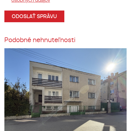
osobných údajov
Podobné nehnuteľnosti
Pripravili sme do ponuky
staromestkú dvojvilu s
pozemkom o výmere 444 m2 na
ulici Fraňa Mráza....