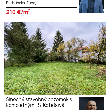
Budatínska, Žilina,
2
210
€/m
Slnečný stavebný pozemok s
kompletnými IS, Kotešová