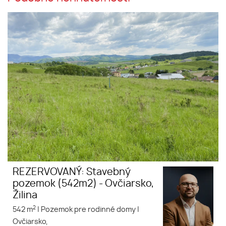
Stavebný pozemok (542m2) -
Ovčiarsko, Žilina
REZERVOVANÝ: Stavebný
pozemok (542m2) - Ovčiarsko,
Žilina
2
542 m
|
Pozemok pre rodinné domy
|
Ovčiarsko,