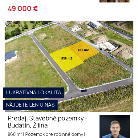
49 000
€
Predaj: Stavebné pozemky -
Budatín, Žilina
LUKRATÍVNA LOKALITA
NÁJDETE LEN U NÁS
Predaj: Stavebné pozemky -
Budatín, Žilina
2
860 m
|
Pozemok pre rodinné domy
|