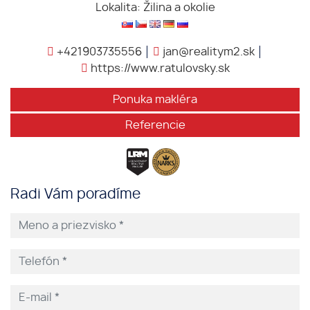
Lokalita: Žilina a okolie
+421903735556
jan@realitym2.sk
https://www.ratulovsky.sk
Ponuka makléra
Referencie
Radi Vám poradíme