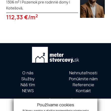
2
1306 m
|
Pozemok pre rodinné domy
|
Kotešová,
2
112,33
€/m
O nás
Nehnuteľnosti
Služby
Ponúknite nám
Náš tím
Referencie
NEWS
Kontakt
METER ŠTVORCOVÝ ©
Používame cookies
Hollého 5, 01001 Žilina