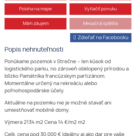
Poloha na mape
Vytlačiť ponuku
Mám záujem
Mesačná splátka
Zdieľať na Facebooku
Popis nehnuteľnosti
Ponúkame pozemok v Strečne – len kúsok od
logistického parku, no zároveň obklopený prírodou a
blízko Pamätníka francúzskym partizánom.
Momentálne určený na rekreáciu alebo
poľnohospodárske účely.
Aktuálne na pozemku nie je možné stavať ani
umiestňovať mobilné domy.
Výmera 2134 m2 Cena 14 €/m2 m2
Celk. cena pod 30.000 € Ideálny aj ako dar pre vaše