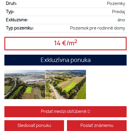
Druh:
Pozemky
Typ:
Predaj
Exkluzívne:
áno
Typ pozemku:
Pozemok pre rodinné domy
2
14 €/m
Exkluzívna ponuka
Pridať medzi obľúbené
Sledovať ponuku
Poslať známemu