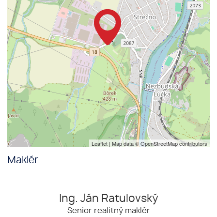
Leaflet
| Map data ©
OpenStreetMap
contributors
Maklér
Ing. Ján Ratulovský
Senior realitný maklér